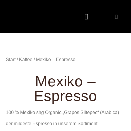
Start
/
Kaffee
/ Mexiko – Espresso
Mexiko –
Espresso
100 % Mexiko shg Organic „Grapos Siltepec“ (Arabica)
der mildeste Espresso in unserem Sortiment