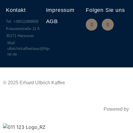
Kontakt
Impressum
Folgen Sie uns
AGB
Tel: +49511889809
Krausenstraße 11 A
30171 Hannover
Mail:
ulbrichskaffeehaus@htp-
tel.de
© 2025 Erhard Ulbrich Kaffee
Powered by