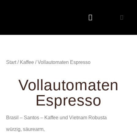
Start
/
Kaffee
/ Vollautomaten Espresso
Vollautomaten
Espresso
Brasil – Santos – Kaffee und Vietnam Robusta
würzig, säurearm,