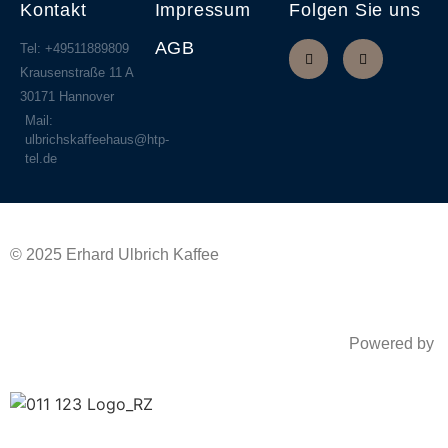
Kontakt
Impressum
Folgen Sie uns
AGB
Tel: +49511889809
Krausenstraße 11 A
30171 Hannover
Mail:
ulbrichskaffeehaus@htp-
tel.de
© 2025 Erhard Ulbrich Kaffee
Powered by